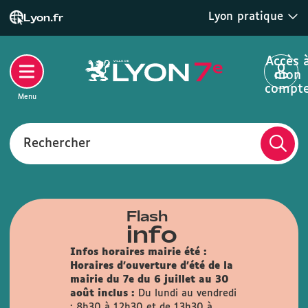
Lyon pratique
Lyon.fr
Accès 
mon
compt
Menu
Rechercher
Flash
info
Infos horaires mairie été :
Horaires d'ouverture d'été de la
mairie du 7e du 6 juillet au 30
août inclus :
Du lundi au vendredi
: 8h30 à 12h30 et de 13h30 à