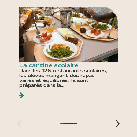
La cantine scolaire
L’écol
Dans les 126 restaurants scolaires,
Les éco
les élèves mangent des repas
élément
variés et équilibrés. Ils sont
l’inscri
préparés dans la…
activité
de…