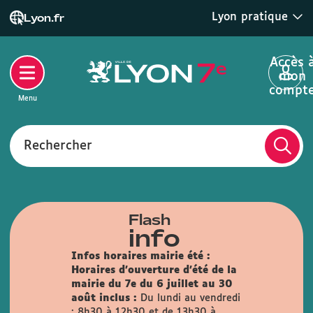
Lyon pratique
Lyon.fr
Accès 
mon
compt
Menu
Rechercher
Flash
info
Infos horaires mairie été :
Horaires d'ouverture d'été de la
mairie du 7e du 6 juillet au 30
août inclus :
Du lundi au vendredi
: 8h30 à 12h30 et de 13h30 à