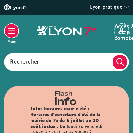
Lyon pratique
Lyon.fr
Accès 
mon
compt
Menu
Rechercher
Flash
info
Infos horaires mairie été :
Horaires d'ouverture d'été de la
mairie du 7e du 6 juillet au 30
août inclus :
Du lundi au vendredi
: 8h30 à 12h30 et de 13h30 à