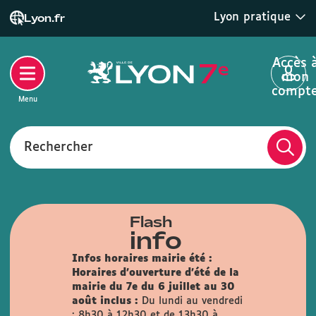
Lyon pratique
Lyon.fr
Accès 
mon
compt
Menu
Rechercher
Flash
info
Infos horaires mairie été :
Horaires d'ouverture d'été de la
mairie du 7e du 6 juillet au 30
août inclus :
Du lundi au vendredi
: 8h30 à 12h30 et de 13h30 à