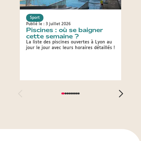
Sport
Sport
Publié le : 3 juillet 2026
Publié 
Piscines : où se baigner
JOP
cette semaine ?
épr
Lyo
La liste des piscines ouvertes à Lyon au
jour le jour avec leurs horaires détaillés !
Le Com
Olymp
2030 a
plusie
Jeux.