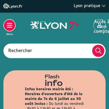
Lyon pratique
Lyon.fr
Accès 
mon
compt
Menu
Rechercher
Flash
info
Infos horaires mairie été :
Horaires d'ouverture d'été de la
mairie du 7e du 6 juillet au 30
août inclus :
Du lundi au vendredi
: 8h30 à 12h30 et de 13h30 à