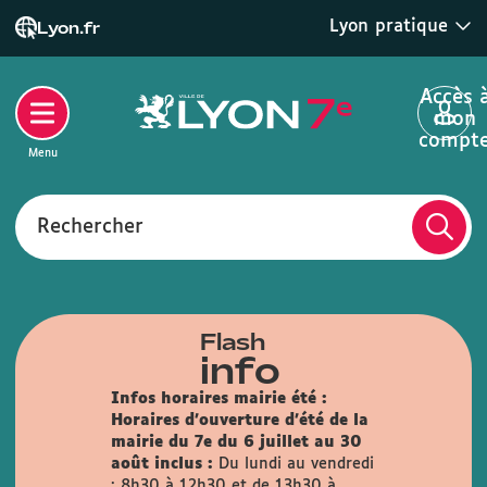
Lyon pratique
Lyon.fr
Accès 
mon
compt
Menu
Rechercher
Flash
info
Infos horaires mairie été :
Horaires d'ouverture d'été de la
mairie du 7e du 6 juillet au 30
août inclus :
Du lundi au vendredi
: 8h30 à 12h30 et de 13h30 à