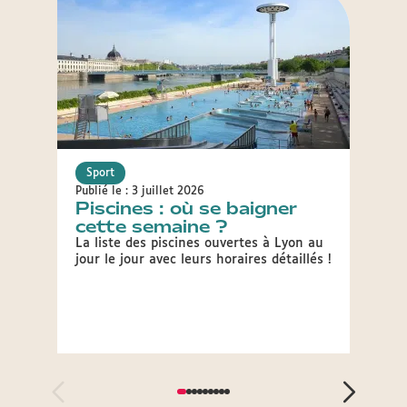
Sport
Sport
Publié le : 3 juillet 2026
Publié 
Piscines : où se baigner
JOP
cette semaine ?
épr
Lyo
La liste des piscines ouvertes à Lyon au
jour le jour avec leurs horaires détaillés !
Le Com
Olymp
2030 a
plusie
Jeux.