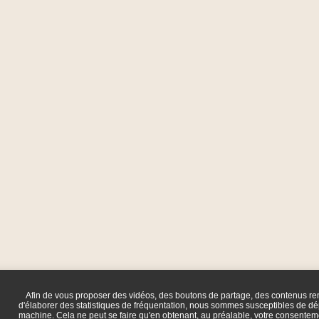
Afin de vous proposer des vidéos, des boutons de partage, des contenus r
d'élaborer des statistiques de fréquentation, nous sommes susceptibles de dép
machine. Cela ne peut se faire qu'en obtenant, au préalable, votre consente