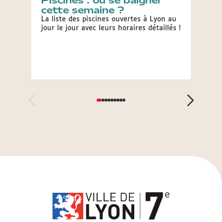
Piscines : où se baigner
JOP
cette semaine ?
épr
Lyo
La liste des piscines ouvertes à Lyon au
jour le jour avec leurs horaires détaillés !
Le Com
Olymp
2030 a
plusie
Jeux.