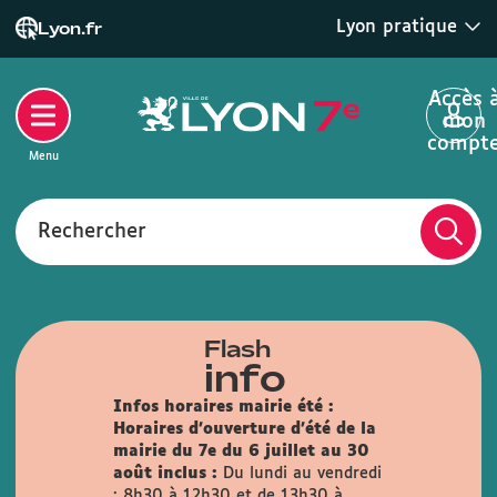
Lyon pratique
Lyon.fr
Accès 
mon
compt
Menu
Rechercher
Flash
info
Infos horaires mairie été :
Horaires d'ouverture d'été de la
mairie du 7e du 6 juillet au 30
août inclus :
Du lundi au vendredi
: 8h30 à 12h30 et de 13h30 à