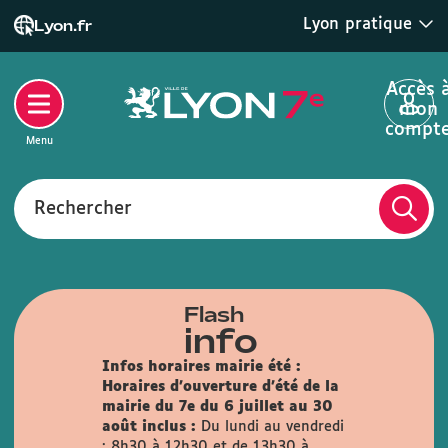
Lyon pratique
Lyon.fr
Accès 
mon
compt
Menu
Rechercher
Flash
info
Infos horaires mairie été :
Horaires d'ouverture d'été de la
mairie du 7e du 6 juillet au 30
août inclus :
Du lundi au vendredi
: 8h30 à 12h30 et de 13h30 à