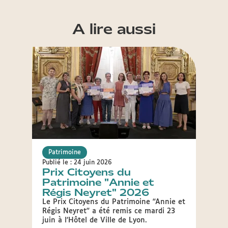
A lire aussi
Patrimoine
Patr
Publié le : 24 juin 2026
Publié 
Prix Citoyens du
Rén
Patrimoine "Annie et
mode
Régis Neyret" 2026
Gill
Le Prix Citoyens du Patrimoine "Annie et
Dans 
Régis Neyret" a été remis ce mardi 23
emblé
juin à l'Hôtel de Ville de Lyon.
conte