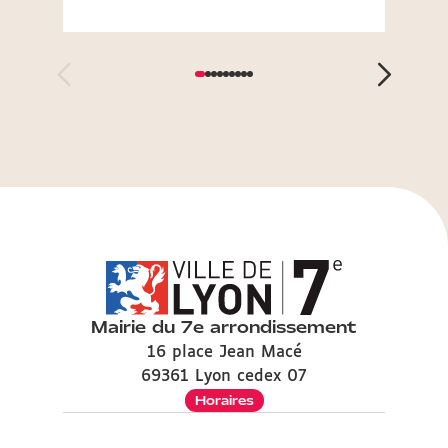
au pr
Mairie du 7e arrondissement
16 place Jean Macé
69361 Lyon cedex 07
Horaires