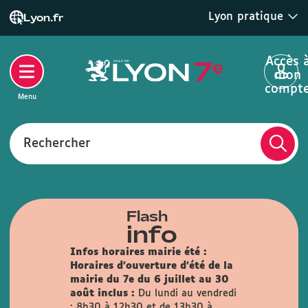
Lyon pratique
Lyon.fr
Accès 
mon
compt
Menu
Rechercher
Flash
info
Infos horaires mairie été :
Horaires d'ouverture d'été de la
mairie du 7e du 6 juillet au 30
août inclus :
Du lundi au vendredi
: 8h30 à 12h30 et de 13h30 à