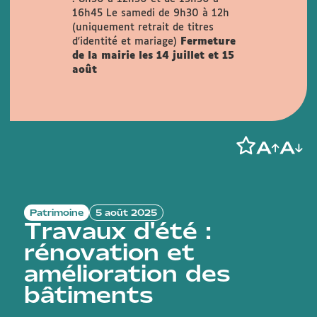
16h45
Le samedi de 9h30 à 12h
(uniquement retrait de titres
d'identité et mariage)
Fermeture
de la mairie les 14 juillet et 15
août
Patrimoine
5 août 2025
Travaux d'été :
rénovation et
amélioration des
bâtiments