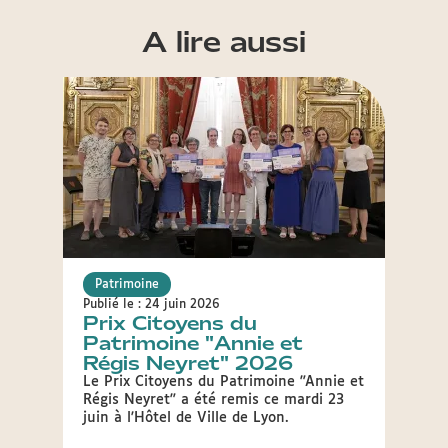
A lire aussi
Patrimoine
Patr
Publié le : 24 juin 2026
Publié 
Prix Citoyens du
Rén
Patrimoine "Annie et
mode
Régis Neyret" 2026
Gill
Le Prix Citoyens du Patrimoine "Annie et
Dans 
Régis Neyret" a été remis ce mardi 23
emblé
juin à l'Hôtel de Ville de Lyon.
conte
au pr