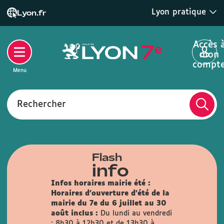
Lyon pratique
Lyon.fr
Accès 
mon
compt
Menu
Rechercher
Flash
info
Infos horaires mairie été :
Horaires d'ouverture d'été de la
mairie du 7e du 6 juillet au 30
août inclus :
Du lundi au vendredi
: 8h30 à 12h30 et de 13h30 à