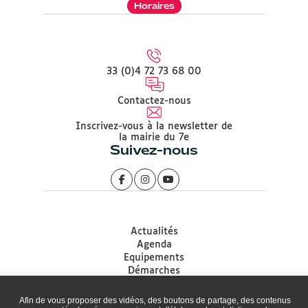
Horaires
33 (0)4 72 73 68 00
Contactez-nous
Inscrivez-vous à la newsletter de
la mairie du 7e
Suivez-nous
Actualités
Agenda
Equipements
Démarches
Associations
Accessibilité
Afin de vous proposer des vidéos, des boutons de partage, des contenus