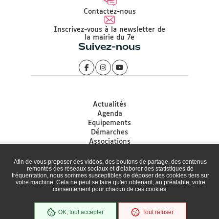
Contactez-nous
Inscrivez-vous à la newsletter de
la mairie du 7e
Suivez-nous
Actualités
Agenda
Equipements
Démarches
Associations
Accessibilité
Plan du site
Afin de vous proposer des vidéos, des boutons de partage, des contenus
remontés des réseaux sociaux et d'élaborer des statistiques de
Mentions légales
fréquentation, nous sommes susceptibles de déposer des cookies tiers sur
Protection des données
votre machine. Cela ne peut se faire qu'en obtenant, au préalable, votre
Politique de gestion des Cookies
consentement pour chacun de ces cookies.
Cookies
Médiation de la Ville de Lyon
OK, tout accepter
Tout refuser