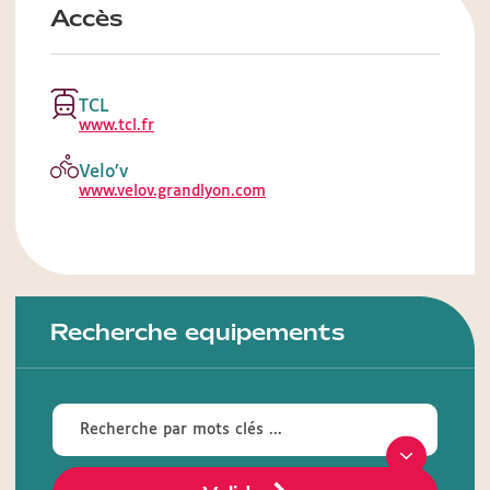
Accès
TCL
www.tcl.fr
Velo’v
www.velov.grandlyon.com
Recherche equipements