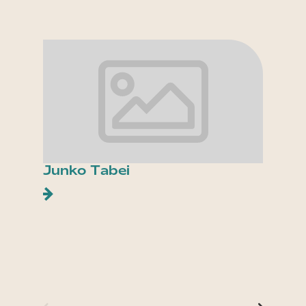
Junko Tabei
Les p