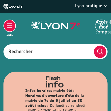
Lyon pratique
Lyon.fr
Accès 
mon
compt
Menu
Rechercher
Flash
info
Infos horaires mairie été :
Horaires d'ouverture d'été de la
mairie du 7e du 6 juillet au 30
août inclus :
Du lundi au vendredi
: 8h30 à 12h30 et de 13h30 à