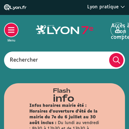
Lyon pratique
Lyon.fr
Accès 
mon
compt
Menu
Rechercher
Flash
info
Infos horaires mairie été :
Horaires d'ouverture d'été de la
mairie du 7e du 6 juillet au 30
août inclus :
Du lundi au vendredi
: 8h30 à 12h30 et de 13h30 à