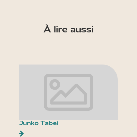
À lire aussi
Junko Tabei
Les p