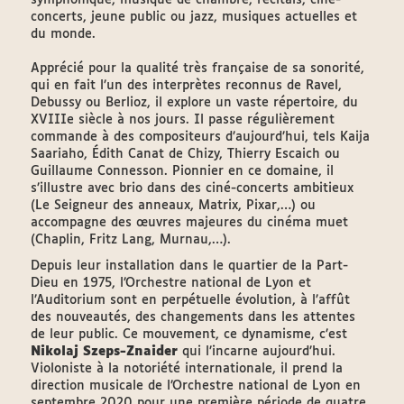
symphonique, musique de chambre, récitals, ciné-
concerts, jeune public ou jazz, musiques actuelles et
du monde.
Apprécié pour la qualité très française de sa sonorité,
qui en fait l’un des interprètes reconnus de Ravel,
Debussy ou Berlioz, il explore un vaste répertoire, du
XVIIIe siècle à nos jours. Il passe régulièrement
commande à des compositeurs d’aujourd’hui, tels Kaija
Saariaho, Édith Canat de Chizy, Thierry Escaich ou
Guillaume Connesson. Pionnier en ce domaine, il
s’illustre avec brio dans des ciné-concerts ambitieux
(Le Seigneur des anneaux, Matrix, Pixar,…) ou
accompagne des œuvres majeures du cinéma muet
(Chaplin, Fritz Lang, Murnau,…).
Depuis leur installation dans le quartier de la Part-
Dieu en 1975, l’Orchestre national de Lyon et
l’Auditorium sont en perpétuelle évolution, à l’affût
des nouveautés, des changements dans les attentes
de leur public. Ce mouvement, ce dynamisme, c’est
Nikolaj Szeps-Znaider
qui l’incarne aujourd’hui.
Violoniste à la notoriété internationale, il prend la
direction musicale de l’Orchestre national de Lyon en
septembre 2020 pour une première période de quatre