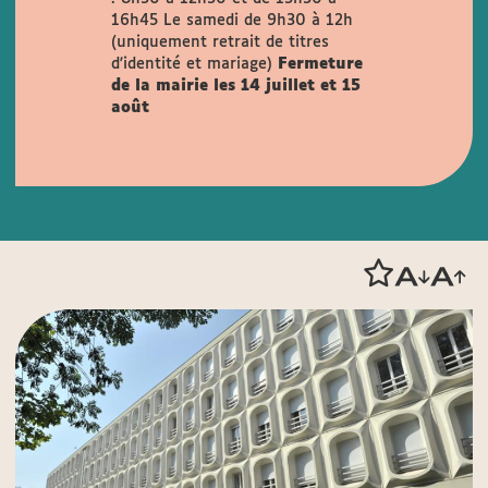
16h45
Le samedi de 9h30 à 12h
(uniquement retrait de titres
d'identité et mariage)
Fermeture
de la mairie les 14 juillet et 15
août