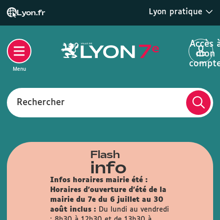
Lyon pratique
Lyon.fr
Accès 
mon
compt
Menu
Rechercher
Flash
info
Infos horaires mairie été :
Horaires d'ouverture d'été de la
mairie du 7e du 6 juillet au 30
août inclus :
Du lundi au vendredi
: 8h30 à 12h30 et de 13h30 à