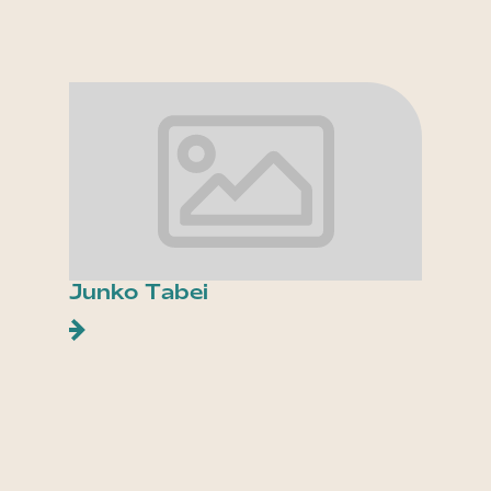
Junko Tabei
Les p