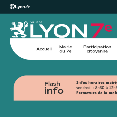
Lyon.fr
Mairie
Participation
Accueil
du 7e
citoyenne
Flash
Infos horaires mairie
info
vendredi : 8h30 à 12h
Fermeture de la mairi