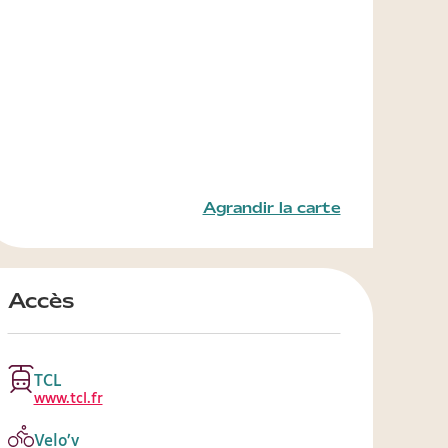
Agrandir la carte
Accès
TCL
www.tcl.fr
Velo’v