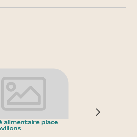
 alimentaire place
Gymnase Anne Bar
villons