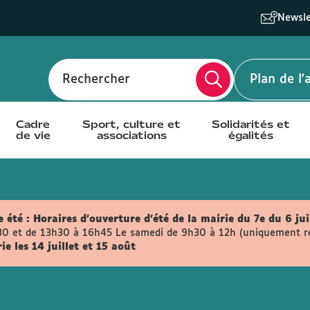
Newsle
Rechercher
Plan de l
Cadre
Sport, culture et
Solidarités et
de vie
associations
égalités
 été :
Horaires d'ouverture d'été de la mairie du 7e du 6 jui
30 et de 13h30 à 16h45
Le samedi de 9h30 à 12h (uniquement retr
e les 14 juillet et 15 août