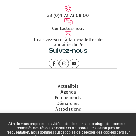
33 (0)4 72 73 68 00
Contactez-nous
Inscrivez-vous à la newsletter de
la mairie du 7e
Suivez-nous
Actualités
Agenda
Equipements
Démarches
Associations
Accessibilité
Plan du site
Afin de vous proposer des vidéos, des boutons de partage, des contenus
Mentions légales
remontés des réseaux sociaux et d'élaborer des statistiques de
fréquentation, nous sommes susceptibles de déposer des cookies tiers sur
Protection des données