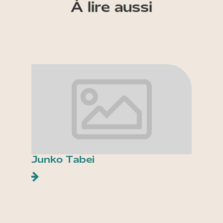
À lire aussi
Junko Tabei
Les p