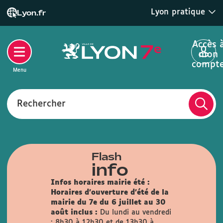
Lyon pratique
Lyon.fr
Accès 
mon
compt
Menu
Rechercher
Flash
info
Infos horaires mairie été :
Horaires d'ouverture d'été de la
mairie du 7e du 6 juillet au 30
août inclus :
Du lundi au vendredi
: 8h30 à 12h30 et de 13h30 à