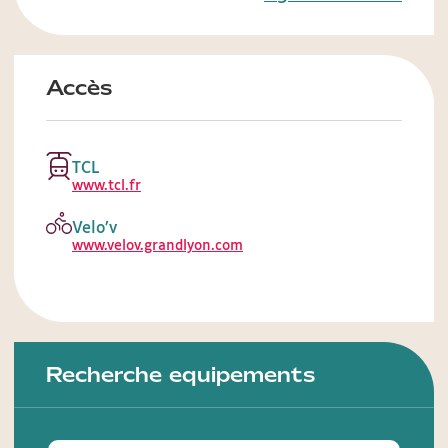
Accès
TCL
www.tcl.fr
Velo’v
www.velov.grandlyon.com
Recherche equipements