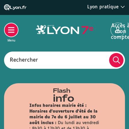
Lyon pratique
Lyon.fr
Accès 
mon
compt
Menu
Rechercher
Flash
info
Infos horaires mairie été :
Horaires d'ouverture d'été de la
mairie du 7e du 6 juillet au 30
août inclus :
Du lundi au vendredi
: 8h30 à 12h30 et de 13h30 à