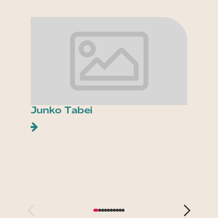
Junko Tabei
Les p