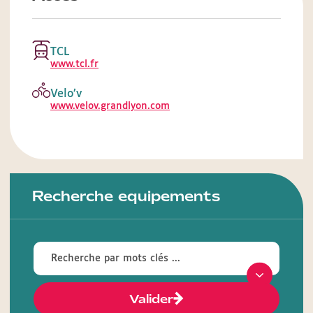
TCL
www.tcl.fr
Velo’v
www.velov.grandlyon.com
Recherche equipements
Valider