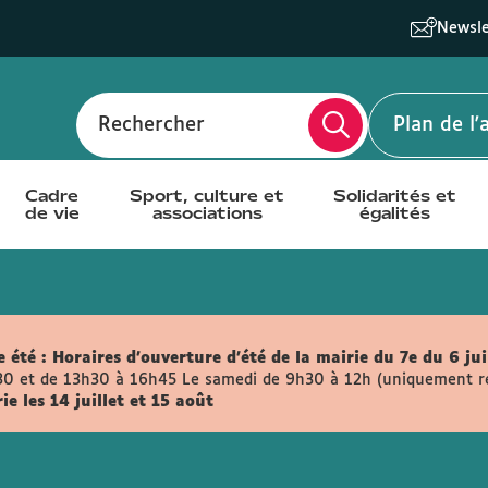
Newsle
Rechercher
Plan de l
Cadre
Sport, culture et
Solidarités et
de vie
associations
égalités
 été :
Horaires d'ouverture d'été de la mairie du 7e du 6 jui
30 et de 13h30 à 16h45
Le samedi de 9h30 à 12h (uniquement retr
e les 14 juillet et 15 août