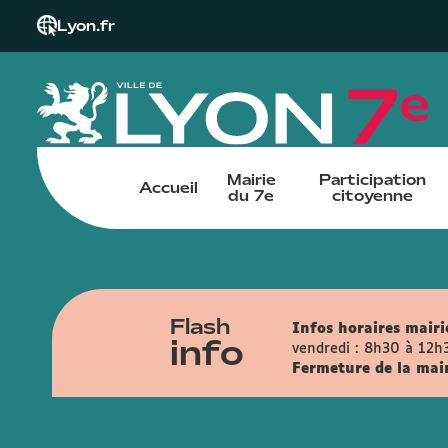
Lyon.fr
Mairie
Participation
Accueil
du 7e
citoyenne
Flash
Infos horaires mairie
info
vendredi : 8h30 à 12h
Fermeture de la mairi