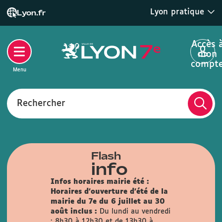
Lyon pratique
Lyon.fr
Accès 
mon
compt
Menu
Rechercher
Flash
info
Infos horaires mairie été :
Horaires d'ouverture d'été de la
mairie du 7e du 6 juillet au 30
août inclus :
Du lundi au vendredi
: 8h30 à 12h30 et de 13h30 à