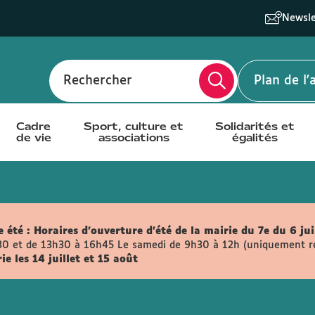
Newsle
Rechercher
Plan de l
Cadre
Sport, culture et
Solidarités et
de vie
associations
égalités
 été :
Horaires d'ouverture d'été de la mairie du 7e du 6 jui
30 et de 13h30 à 16h45
Le samedi de 9h30 à 12h (uniquement retr
e les 14 juillet et 15 août