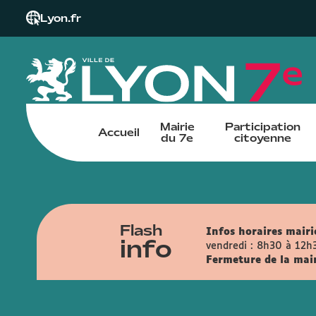
Lyon.fr
Mairie
Participation
Accueil
du 7e
citoyenne
Flash
Infos horaires mairie
info
vendredi : 8h30 à 12h
Fermeture de la mairi