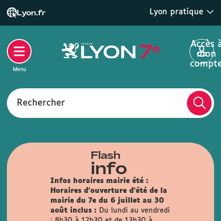
Lyon pratique
Lyon.fr
Accès 
mon
compt
Menu
Rechercher
Flash
info
Infos horaires mairie été :
Horaires d'ouverture d'été de la
mairie du 7e du 6 juillet au 30
août inclus :
Du lundi au vendredi
: 8h30 à 12h30 et de 13h30 à