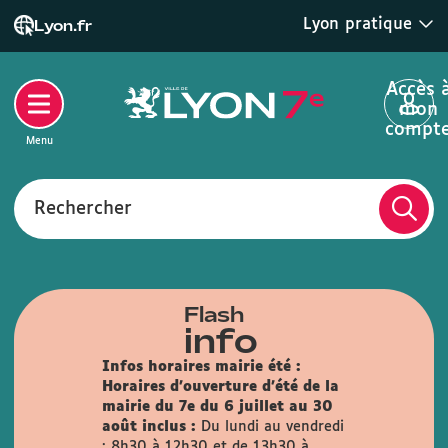
Lyon pratique
Lyon.fr
Accès 
mon
compt
Menu
Rechercher
Flash
info
Infos horaires mairie été :
Horaires d'ouverture d'été de la
mairie du 7e du 6 juillet au 30
août inclus :
Du lundi au vendredi
: 8h30 à 12h30 et de 13h30 à