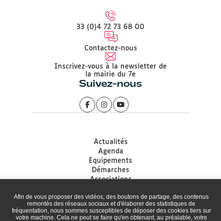
33 (0)4 72 73 68 00
Contactez-nous
Inscrivez-vous à la newsletter de
la mairie du 7e
Suivez-nous
Actualités
Agenda
Equipements
Démarches
Associations
Accessibilité
Afin de vous proposer des vidéos, des boutons de partage, des contenus
Plan du site
remontés des réseaux sociaux et d'élaborer des statistiques de
Mentions légales
fréquentation, nous sommes susceptibles de déposer des cookies tiers sur
Protection des données
votre machine. Cela ne peut se faire qu'en obtenant, au préalable, votre