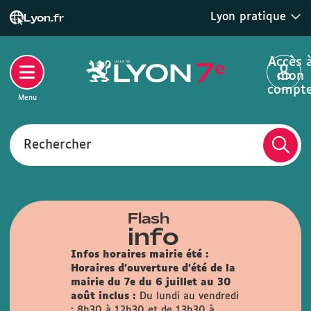
Lyon pratique
Lyon.fr
Accès 
mon
compt
Menu
Rechercher
Flash
info
Infos horaires mairie été :
Horaires d'ouverture d'été de la
mairie du 7e du 6 juillet au 30
août inclus :
Du lundi au vendredi
: 8h30 à 12h30 et de 13h30 à