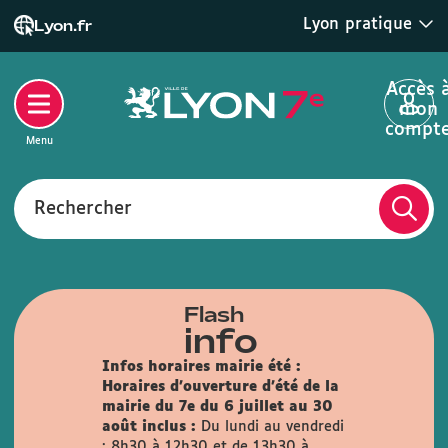
Lyon pratique
Lyon.fr
Accès 
mon
compt
Menu
Rechercher
Flash
info
Infos horaires mairie été :
Horaires d'ouverture d'été de la
mairie du 7e du 6 juillet au 30
août inclus :
Du lundi au vendredi
: 8h30 à 12h30 et de 13h30 à