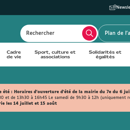
Newsle
Rechercher
Plan de l
Cadre
Sport, culture et
Solidarités et
de vie
associations
égalités
 été :
Horaires d'ouverture d'été de la mairie du 7e du 6 jui
30 et de 13h30 à 16h45
Le samedi de 9h30 à 12h (uniquement retr
e les 14 juillet et 15 août