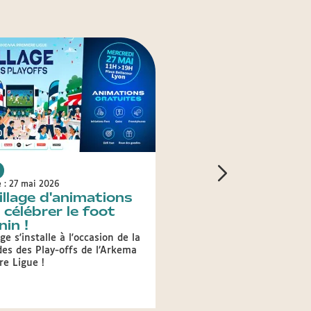
Sport
e : 27 mai 2026
Publié le : 27 avril 2026
illage d'animations
Des activités gra
 célébrer le foot
pour garder la fo
nin !
Inscrivez-vous à nos rende
encadrés par des coachs
age s'installe à l'occasion de la
professionnels et découvre
des des Play-offs de l’Arkema
parcours en plein air, dans
re Ligue !
ville.