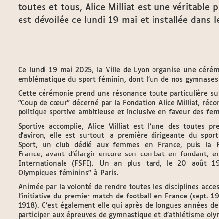
toutes et tous, Alice Milliat est une véritable
est dévoilée ce lundi 19 mai et installée dans l
Ce lundi 19 mai 2025, la Ville de Lyon organise une cérémon
emblématique du sport féminin, dont l’un de nos gymnases
Cette cérémonie prend une résonance toute particulière suit
"Coup de cœur" décerné par la Fondation Alice Milliat, réc
politique sportive ambitieuse et inclusive en faveur des fe
Sportive accomplie, Alice Milliat est l’une des toutes 
d’aviron, elle est surtout la première dirigeante du sport
Sport, un club dédié aux femmes en France, puis la Fé
France, avant d’élargir encore son combat en fondant, e
Internationale (FSFI). Un an plus tard, le 20 août 19
Olympiques féminins" à Paris.
Animée par la volonté de rendre toutes les disciplines acc
l’initiative du premier match de football en France (sept. 1
1918). C’est également elle qui après de longues années d
participer aux épreuves de gymnastique et d’athlétisme oly