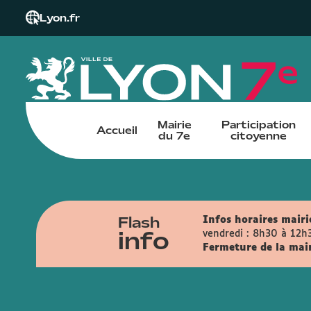
Lyon.fr
Mairie
Participation
Accueil
du 7e
citoyenne
Flash
Infos horaires mairie
info
vendredi : 8h30 à 12h
Fermeture de la mairi