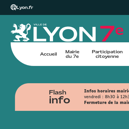
Lyon.fr
Mairie
Participation
Accueil
du 7e
citoyenne
Flash
Infos horaires mairie
info
vendredi : 8h30 à 12h
Fermeture de la mairi