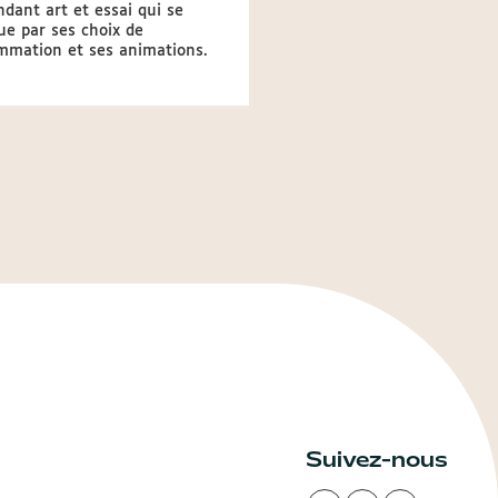
dant art et essai qui se
Avec l'offre Seniors printe
ue par ses choix de
2026, profitez d’avantages 
mmation et ses animations.
grâce à la carte Senior.
Suivez-nous