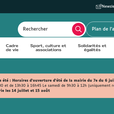
Newsle
Rechercher
Plan de l
Cadre
Sport, culture et
Solidarités et
de vie
associations
égalités
 été :
Horaires d'ouverture d'été de la mairie du 7e du 6 jui
30 et de 13h30 à 16h45
Le samedi de 9h30 à 12h (uniquement retr
e les 14 juillet et 15 août