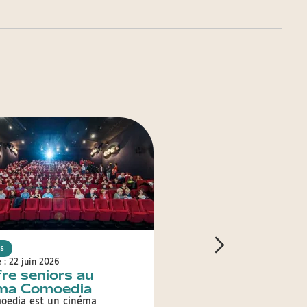
s
Seniors
e : 22 juin 2026
Publié le : 13 avril 2026
fre seniors au
Offre Seniors : le
ma Comoedia
programme print
été 2026
oedia est un cinéma