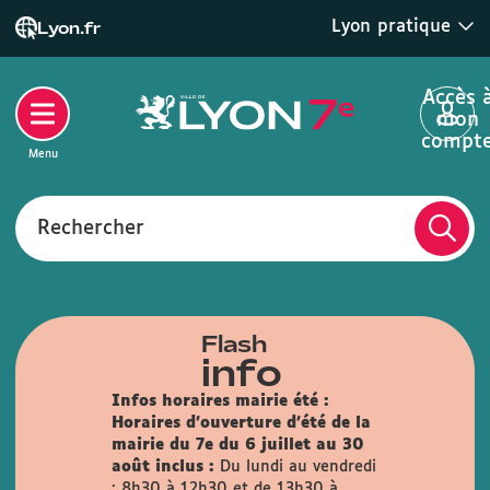
Lyon pratique
Lyon.fr
Accès 
mon
compt
Menu
Rechercher
Flash
info
Infos horaires mairie été :
Horaires d'ouverture d'été de la
mairie du 7e du 6 juillet au 30
août inclus :
Du lundi au vendredi
: 8h30 à 12h30 et de 13h30 à