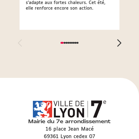
s'adapte aux fortes chaleurs. Cet été,
La Pré
elle renforce encore son action.
sécher
d'aler
plus d
Mairie du 7e arrondissement
16 place Jean Macé
69361 Lyon cedex 07