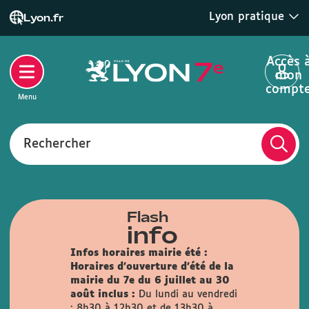
Lyon pratique
Lyon.fr
Accès 
mon
compt
Menu
Rechercher
Flash
info
Infos horaires mairie été :
Horaires d'ouverture d'été de la
mairie du 7e du 6 juillet au 30
août inclus :
Du lundi au vendredi
: 8h30 à 12h30 et de 13h30 à