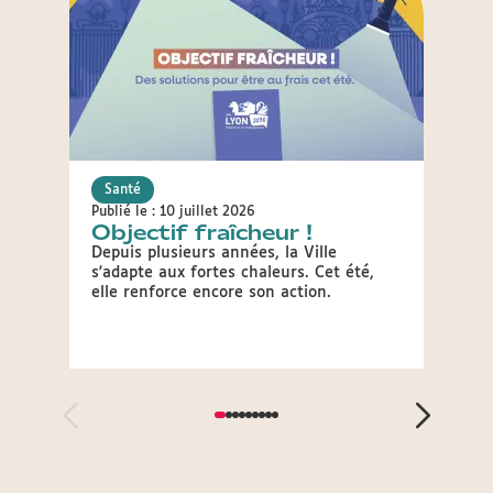
Santé
Sant
Publié le : 10 juillet 2026
Publié 
Objectif fraîcheur !
Lyon
séc
Depuis plusieurs années, la Ville
s'adapte aux fortes chaleurs. Cet été,
La Pré
elle renforce encore son action.
sécher
d'aler
plus d