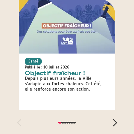
Santé
Sant
Publié le : 10 juillet 2026
Publié 
Objectif fraîcheur !
Lyon
séc
Depuis plusieurs années, la Ville
s'adapte aux fortes chaleurs. Cet été,
La Pré
elle renforce encore son action.
sécher
d'aler
plus d