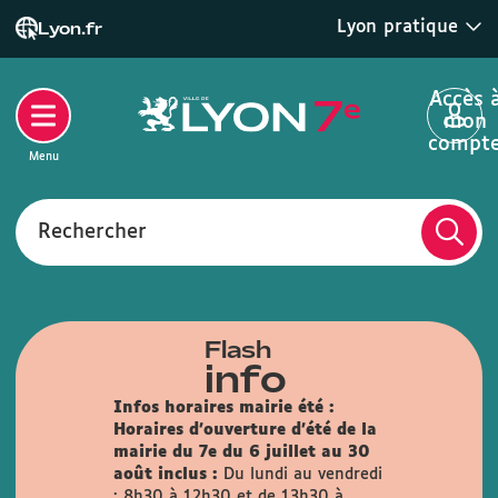
Lyon pratique
Lyon.fr
Accès 
mon
compt
Menu
Rechercher
Flash
info
Infos horaires mairie été :
Horaires d'ouverture d'été de la
mairie du 7e du 6 juillet au 30
août inclus :
Du lundi au vendredi
: 8h30 à 12h30 et de 13h30 à