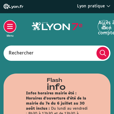
Lyon pratique
Lyon.fr
Accès 
mon
compt
Menu
Rechercher
Flash
info
Infos horaires mairie été :
Horaires d'ouverture d'été de la
mairie du 7e du 6 juillet au 30
août inclus :
Du lundi au vendredi
: 8h30 à 12h30 et de 13h30 à