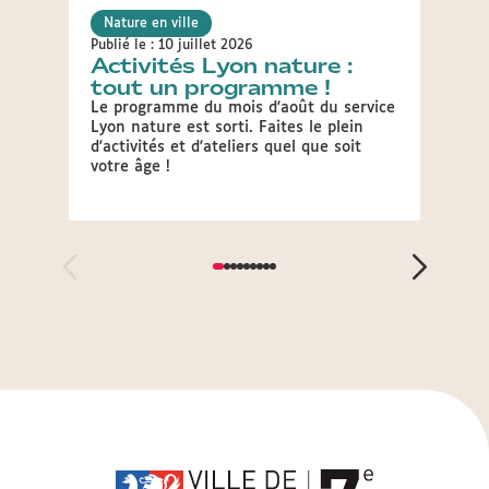
Nature en ville
Natur
Publié le : 10 juillet 2026
Publié 
Activités Lyon nature :
Con
tout un programme !
ani
Le programme du mois d'août du service
Chaque
Lyon nature est sorti. Faites le plein
prote
d'activités et d'ateliers quel que soit
périod
votre âge !
synon