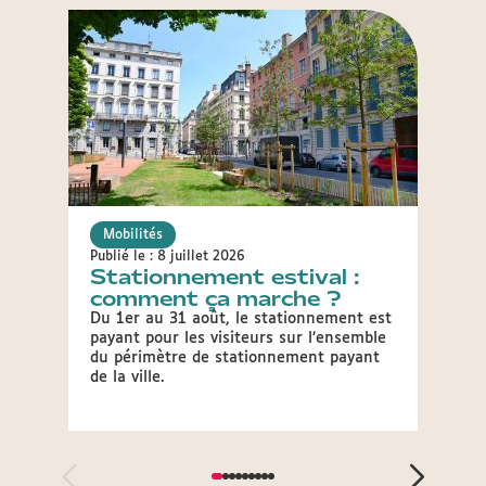
Mobilités
Mobil
Publié le : 8 juillet 2026
Publié 
Stationnement estival :
Fête
comment ça marche ?
circ
par
Du 1er au 31 août, le stationnement est
payant pour les visiteurs sur l’ensemble
À l’oc
du périmètre de stationnement payant
condit
de la ville.
stati