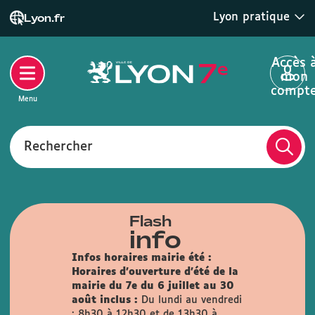
Lyon pratique
Lyon.fr
Accès 
mon
compt
Menu
Rechercher
Flash
info
Infos horaires mairie été :
Horaires d'ouverture d'été de la
mairie du 7e du 6 juillet au 30
août inclus :
Du lundi au vendredi
: 8h30 à 12h30 et de 13h30 à