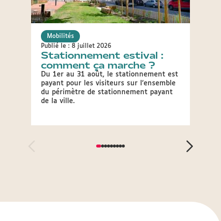
Mobilités
Mobil
Publié le : 8 juillet 2026
Publié 
Stationnement estival :
Fête
comment ça marche ?
circ
par
Du 1er au 31 août, le stationnement est
payant pour les visiteurs sur l’ensemble
À l’oc
du périmètre de stationnement payant
condit
de la ville.
stati