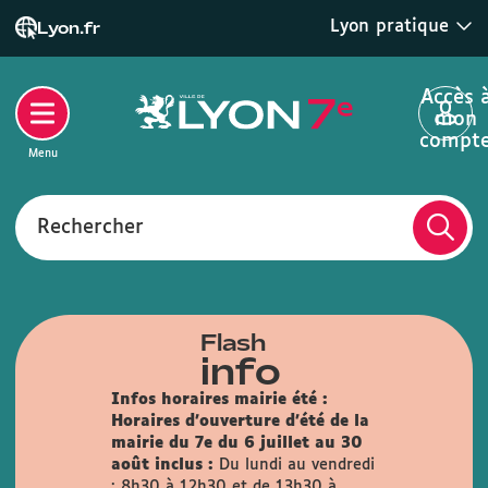
Lyon pratique
Lyon.fr
Accès 
mon
compt
Menu
Rechercher
Flash
info
Infos horaires mairie été :
Horaires d'ouverture d'été de la
mairie du 7e du 6 juillet au 30
août inclus :
Du lundi au vendredi
: 8h30 à 12h30 et de 13h30 à