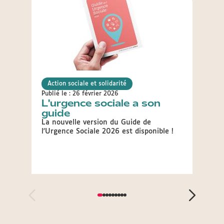
Action sociale et solidarité
Actio
Publié le : 26 février 2026
Publié 
L'urgence sociale a son
8 ma
guide
inte
des
La nouvelle version du Guide de
l'Urgence Sociale 2026 est disponible !
Droit
d'évé