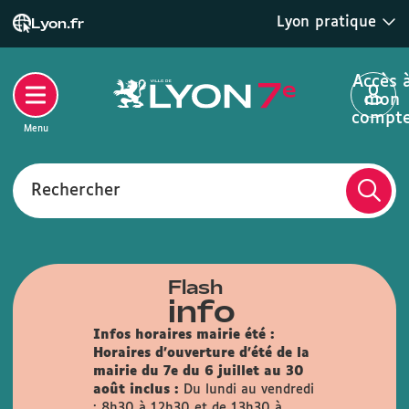
Lyon pratique
Lyon.fr
Accès 
mon
compt
Menu
Rechercher
Flash
info
Infos horaires mairie été :
Horaires d'ouverture d'été de la
mairie du 7e du 6 juillet au 30
août inclus :
Du lundi au vendredi
: 8h30 à 12h30 et de 13h30 à