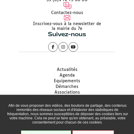
33 (0)4 72 73 68 00
Contactez-nous
Inscrivez-vous à la newsletter de
la mairie du 7e
Suivez-nous
Actualités
Agenda
Equipements
Démarches
Associations
Accessibilité
Plan du site
Afin de vous proposer des vidéos, des boutons de partage, des contenus
Mentions légales
remontés des réseaux sociaux et d'élaborer des statistiques de
fréquentation, nous sommes susceptibles de déposer des cookies tiers sur
Protection des données
votre machine. Cela ne peut se faire qu'en obtenant, au préalable, votre
Politique de gestion des Cookies
consentement pour chacun de ces cookies.
Cookies
Médiation de la Ville de Lyon