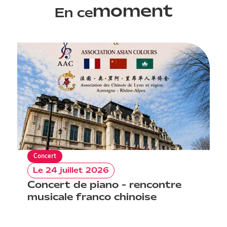
moment
En ce
Concert
C
Le 24 juillet 2026
Re
Concert de piano - rencontre
d
musicale franco chinoise