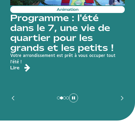
Animation
Programme : l'été
dans le 7, une vie de
quartier pour les
grands et les petits !
R
d
Votre arrondissement est prêt à vous occuper tout
L
l'été !
Lire