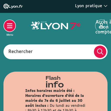
Lyon pratique
Lyon.fr
Accès 
mon
compt
Menu
Rechercher
Flash
info
Infos horaires mairie été :
Horaires d'ouverture d'été de la
mairie du 7e du 6 juillet au 30
août inclus :
Du lundi au vendredi
: 8h30 à 12h30 et de 13h30 à