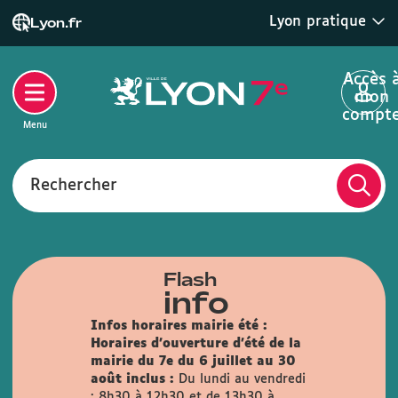
Lyon pratique
Lyon.fr
Accès 
mon
compt
Menu
Rechercher
Flash
info
Infos horaires mairie été :
Horaires d'ouverture d'été de la
mairie du 7e du 6 juillet au 30
août inclus :
Du lundi au vendredi
: 8h30 à 12h30 et de 13h30 à