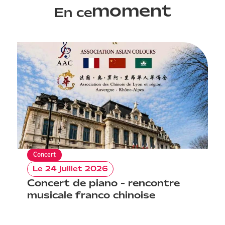
moment
En ce
Concert
C
Le 24 juillet 2026
Re
Concert de piano - rencontre
d
musicale franco chinoise