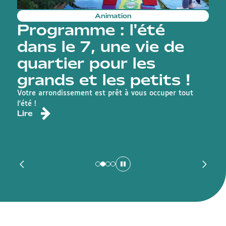
Animation
Programme : l'été
dans le 7, une vie de
quartier pour les
grands et les petits !
R
d
Votre arrondissement est prêt à vous occuper tout
L
l'été !
Lire